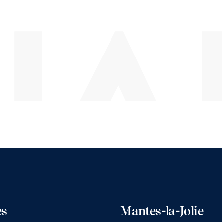
A
es
Mantes-la-Jolie