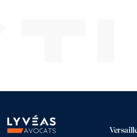
TU
Versaill